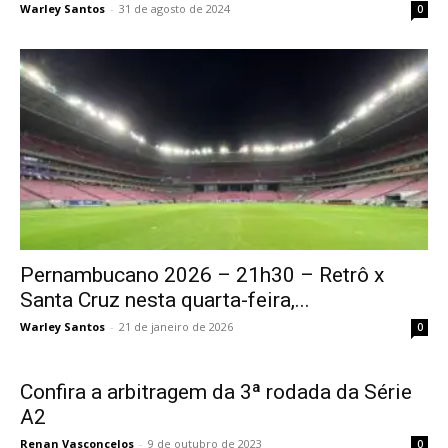
Warley Santos
-
31 de agosto de 2024
0
Pernambucano 2026 – 21h30 – Retrô x
Santa Cruz nesta quarta-feira,...
Warley Santos
-
21 de janeiro de 2026
0
Confira a arbitragem da 3ª rodada da Série
A2
Renan Vasconcelos
-
9 de outubro de 2023
0