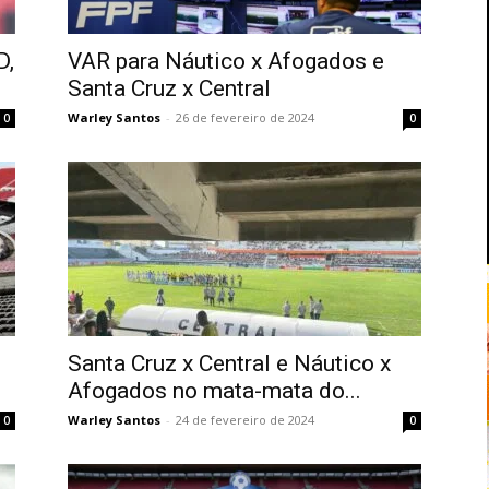
D,
VAR para Náutico x Afogados e
Santa Cruz x Central
Warley Santos
-
26 de fevereiro de 2024
0
0
Santa Cruz x Central e Náutico x
Afogados no mata-mata do...
Warley Santos
-
24 de fevereiro de 2024
0
0