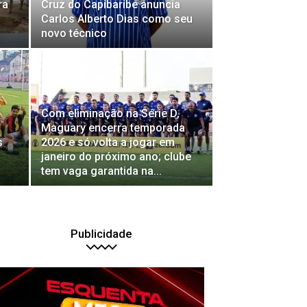
ra
Cruz do Capibaribe anuncia
Carlos Alberto Dias como seu
novo técnico
Com eliminação na Série D,
Maguary encerra temporada
s
2026 e só volta a jogar em
janeiro do próximo ano; clube
tem vaga garantida na...
Publicidade