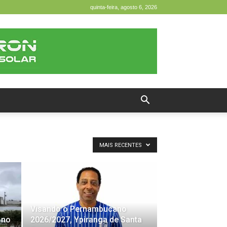
quinta-feira, agosto 6, 2026
MAIS RECENTES
Visando o Pernambucano
 no
2026/2027, Ypiranga de Santa