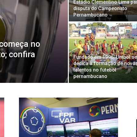
Estádio Clementino Lima pa
disputa do Campeonato
Pernambucano
 começa no
o; confira
Fundado em 1996, Unibol se
dedica à formação de novo
talentos no futebol
pernambucano