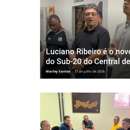
Luciano Ribeiro é o nov
do Sub-20 do Central d
Warley Santos
-
21 de julho de 2026