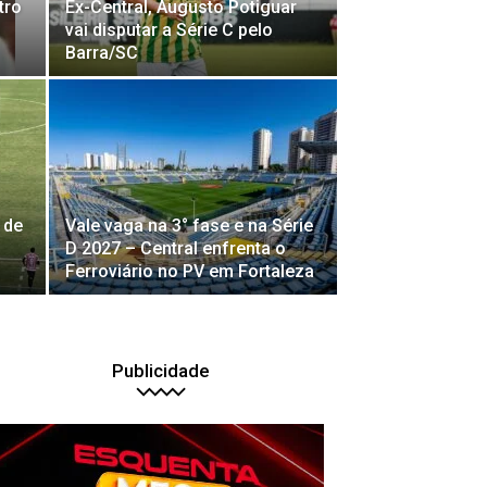
tro
Ex-Central, Augusto Potiguar
vai disputar a Série C pelo
Barra/SC
 de
Vale vaga na 3° fase e na Série
D 2027 – Central enfrenta o
Ferroviário no PV em Fortaleza
Publicidade