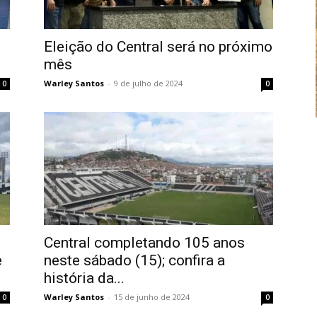
Eleição do Central será no próximo
mês
Warley Santos
-
9 de julho de 2024
0
0
Central completando 105 anos
e
neste sábado (15); confira a
história da...
Warley Santos
-
15 de junho de 2024
0
0