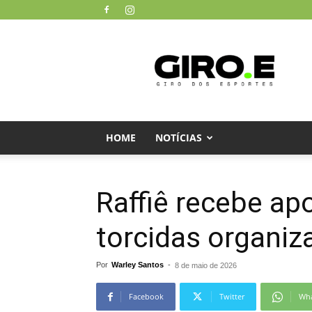
Giro
dos
Esportes
HOME
NOTÍCIAS
Raffiê recebe ap
torcidas organiz
Por
Warley Santos
-
8 de maio de 2026
Facebook
Twitter
Wh