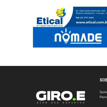
SO
Somo
Pern