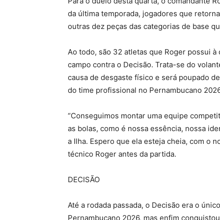
Para o duelo desta quarta, o comandante Ro
da última temporada, jogadores que retor
outras dez peças das categorias de base qu
Ao todo, são 32 atletas que Roger possui à
campo contra o Decisão. Trata-se do volant
causa de desgaste físico e será poupado de a
do time profissional no Pernambucano 2026
“Conseguimos montar uma equipe competitiva
as bolas, como é nossa essência, nossa ide
a Ilha. Espero que ela esteja cheia, com o 
técnico Roger antes da partida.
DECISÃO
Até a rodada passada, o Decisão era o únic
Pernambucano 2026, mas enfim conquistou os