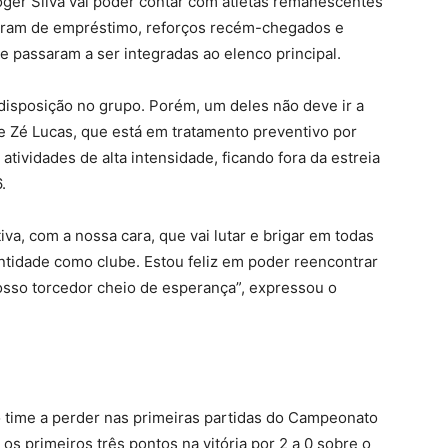
ger Silva vai poder contar com atletas remanescentes
naram de empréstimo, reforços recém-chegados e
e passaram a ser integradas ao elenco principal.
 disposição no grupo. Porém, um deles não deve ir a
e Zé Lucas, que está em tratamento preventivo por
tividades de alta intensidade, ficando fora da estreia
.
, com a nossa cara, que vai lutar e brigar em todas
ntidade como clube. Estou feliz em poder reencontrar
nosso torcedor cheio de esperança”, expressou o
o time a perder nas primeiras partidas do Campeonato
 primeiros três pontos na vitória por 2 a 0 sobre o