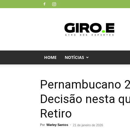
Giro
dos
Esportes
HOME
NOTÍCIAS
Pernambucano 20
Decisão nesta qua
Retiro
Por
Warley Santos
-
21 de janeiro de 2026