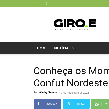
Giro
dos
Esportes
HOME
NOTÍCIAS
Conheça os Mom
Confut Nordeste
Por
Warley Santos
-
3 de novembro de 2025
Facebook
Twitter
Wh