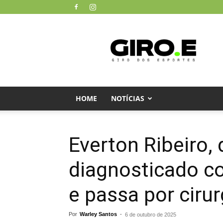
Giro
dos
Esportes
HOME
NOTÍCIAS
Everton Ribeiro, 
diagnosticado co
e passa por cirur
Por
Warley Santos
-
6 de outubro de 2025