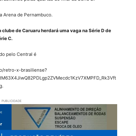
na Arena de Pernambuco.
o clube de Caruaru herdará uma vaga na Série D de
rie C.
ado pelo Central é
/retro-x-brasiliense?
RM63X4JiwQ82PDLgp2ZVMecdc1KzV7XMPFD_Rk3Vft
g.
PUBLICIDADE