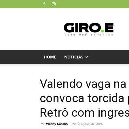
Giro
dos
Esportes
HOME
NOTÍCIAS
Valendo vaga na 
convoca torcida p
Retrô com ingres
Por
Warley Santos
-
22 de agosto de 2024