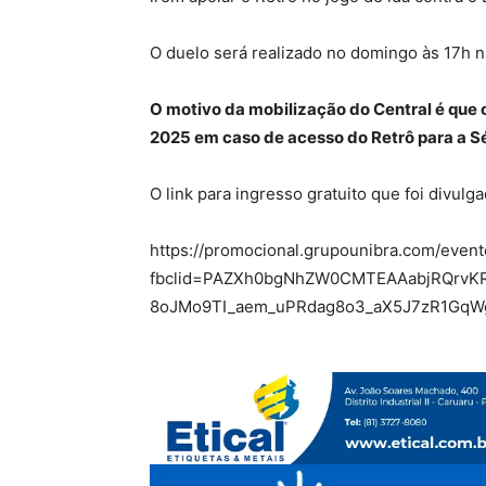
O duelo será realizado no domingo às 17h 
O motivo da mobilização do Central é que 
2025 em caso de acesso do Retrô para a Sé
O link para ingresso gratuito que foi divulg
https://promocional.grupounibra.com/evento
fbclid=PAZXh0bgNhZW0CMTEAAabjRQrvK
8oJMo9TI_aem_uPRdag8o3_aX5J7zR1GqW