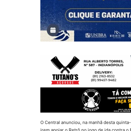
O Central anunciou, na manhã desta quinta-f
irem apoiar o Retrô no jogo de ida contra o 