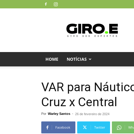
Giro
dos
Esportes
HOME
NOTÍCIAS
VAR para Náutic
Cruz x Central
Por
Warley Santos
-
26 de fevereiro de 2024
Facebook
Twitter
Wh