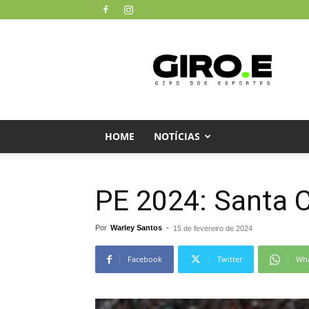
Giro
dos
Esportes
HOME
NOTÍCIAS
PE 2024: Santa C
Por
Warley Santos
-
15 de fevereiro de 2024
Facebook
Twitter
Wh