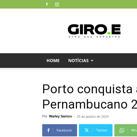
Giro
dos
Esportes
HOME
NOTÍCIAS
Porto conquista a
Pernambucano 
Por
Warley Santos
-
25 de janeiro de 2024
Facebook
Twitter
Wh